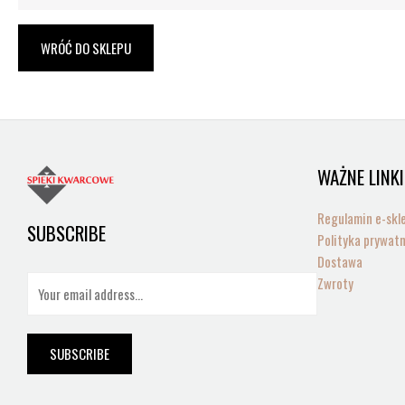
WRÓĆ DO SKLEPU
WAŻNE LINKI
Regulamin e-skl
SUBSCRIBE
Polityka prywat
Dostawa
E
Zwroty
m
a
i
SUBSCRIBE
l
*