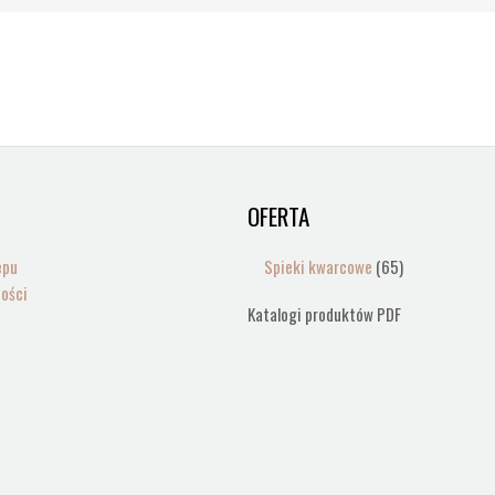
OFERTA
65
produktów
epu
Spieki kwarcowe
65
ności
Katalogi produktów PDF