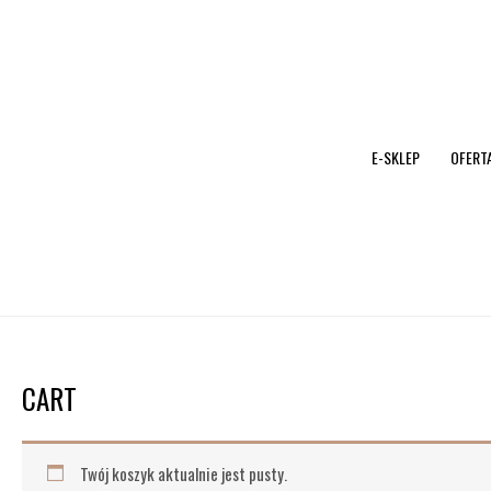
Przejdź
do
treści
E-SKLEP
OFERT
CART
Twój koszyk aktualnie jest pusty.