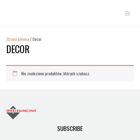
Przejdź
MAIN
do
MENU
treści
Strona główna
/ Decor
DECOR
Nie znaleziono produktów, których szukasz.
SUBSCRIBE