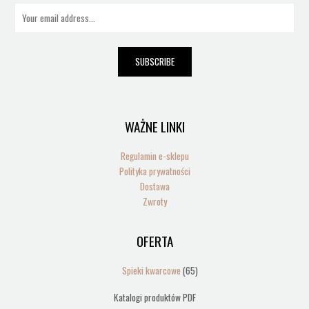
E
m
a
i
SUBSCRIBE
l
*
WAŻNE LINKI
Regulamin e-sklepu
Polityka prywatności
Dostawa
Zwroty
OFERTA
65
produktów
Spieki kwarcowe
65
Katalogi produktów PDF