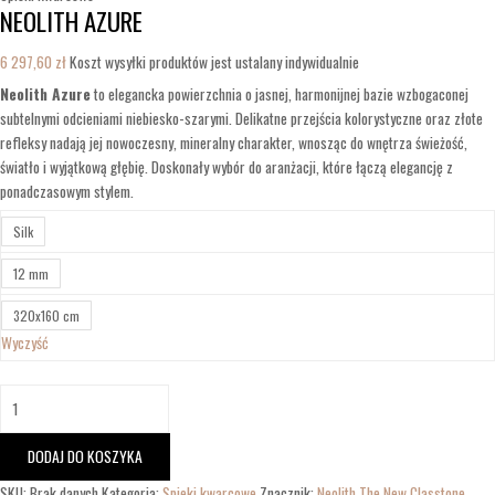
NEOLITH AZURE
6 297,60
zł
Koszt wysyłki produktów jest ustalany indywidualnie
Neolith Azure
to elegancka powierzchnia o jasnej, harmonijnej bazie wzbogaconej
subtelnymi odcieniami niebiesko-szarymi. Delikatne przejścia kolorystyczne oraz złote
refleksy nadają jej nowoczesny, mineralny charakter, wnosząc do wnętrza świeżość,
światło i wyjątkową głębię. Doskonały wybór do aranżacji, które łączą elegancję z
ponadczasowym stylem.
Silk
12 mm
320x160 cm
Wyczyść
DODAJ DO KOSZYKA
SKU:
Brak danych
Kategoria:
Spieki kwarcowe
Znacznik:
Neolith The New Classtone