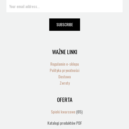
E
m
a
i
SUBSCRIBE
l
*
WAŻNE LINKI
Regulamin e-sklepu
Polityka prywatności
Dostawa
Zwroty
OFERTA
65
produktów
Spieki kwarcowe
65
Katalogi produktów PDF