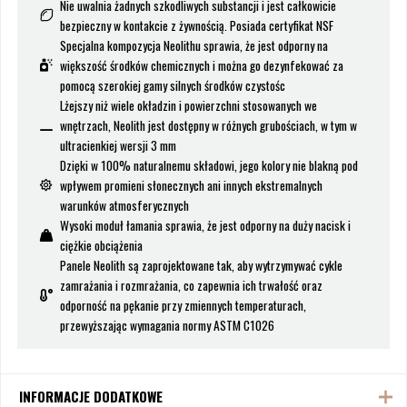
Nie uwalnia żadnych szkodliwych substancji i jest całkowicie
bezpieczny w kontakcie z żywnością. Posiada certyfikat NSF
Specjalna kompozycja Neolithu sprawia, że jest odporny na
większość środków chemicznych i można go dezynfekować za
pomocą szerokiej gamy silnych środków czystośc
Lżejszy niż wiele okładzin i powierzchni stosowanych we
wnętrzach, Neolith jest dostępny w różnych grubościach, w tym w
ultracienkiej wersji 3 mm
Dzięki w 100% naturalnemu składowi, jego kolory nie blakną pod
wpływem promieni słonecznych ani innych ekstremalnych
warunków atmosferycznych
Wysoki moduł łamania sprawia, że jest odporny na duży nacisk i
ciężkie obciążenia
Panele Neolith są zaprojektowane tak, aby wytrzymywać cykle
zamrażania i rozmrażania, co zapewnia ich trwałość oraz
odporność na pękanie przy zmiennych temperaturach,
przewyższając wymagania normy ASTM C1026
INFORMACJE DODATKOWE