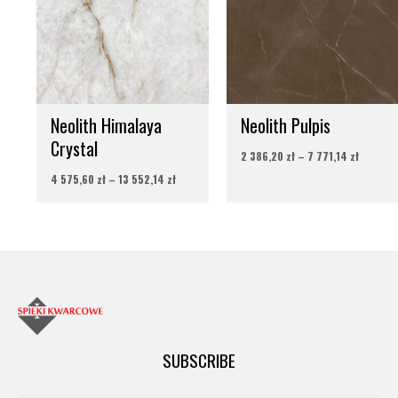
do
do
13
7
552,14 zł
771,14 z
Neolith Himalaya
Neolith Pulpis
Crystal
2 386,20
zł
–
7 771,14
zł
4 575,60
zł
–
13 552,14
zł
SUBSCRIBE