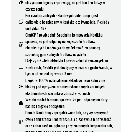
utrzymaniu higieny i sprawiają, że jest bardzo łatwy w
czyszczeniu
Nie uwalnia żadnych szkodliwych substancji i jest
całkowicie bezpieczny w kontakcie z żywnością. Posiada
certyfikat NSF
ChatGPT powiedział: Specjalna kompozycja Neolithu
sprawia, że jest odporny na większość środków
chemicznych i można go dezynfekować za pomocą
szerokiej gamy silnych środków czystośc
Lżejszy niż wiele okładzin i powierzchni stosowanych we
wnętrzach, Neolith jest dostępny w różnych grubościach, w
tym w ultracienkiej wersji 3 mm
Dzięki w 100% naturalnemu składowi, jego kolory nie
blakną pod wpływem promieni słonecznych ani innych
ekstremalnych warunków atmosferycznych
Wysoki moduł łamania sprawia, że jest odporny na duży
nacisk i ciężkie obciążenia
Panele Neolith są zaprojektowane tak, aby wytrzymywać
cykle zamrażania i rozmrażania, co zapewnia ich trwałość
oraz odporność na pękanie przy zmiennych temperaturach,