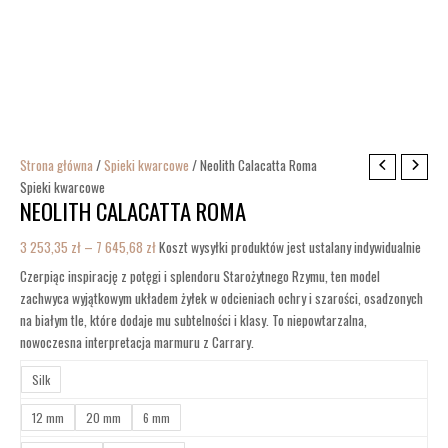
Strona główna
/
Spieki kwarcowe
/ Neolith Calacatta Roma
Spieki kwarcowe
NEOLITH CALACATTA ROMA
3 253,35
zł
–
7 645,68
zł
Koszt wysyłki produktów jest ustalany indywidualnie
Czerpiąc inspirację z potęgi i splendoru Starożytnego Rzymu, ten model
zachwyca wyjątkowym układem żyłek w odcieniach ochry i szarości, osadzonych
na białym tle, które dodaje mu subtelności i klasy. To niepowtarzalna,
nowoczesna interpretacja marmuru z Carrary.
Silk
12 mm
20 mm
6 mm