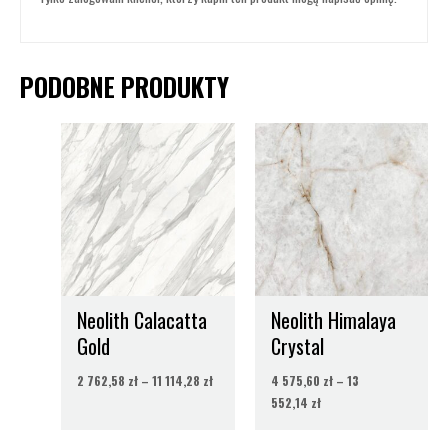
PODOBNE PRODUKTY
Zakres
Zakres
cen:
cen:
od
od
2
4
762,58 zł
575,60 zł
do
do
11
13
114,28 zł
552,14 zł
Neolith Calacatta
Neolith Himalaya
Gold
Crystal
2 762,58
zł
–
11 114,28
zł
4 575,60
zł
–
13
552,14
zł