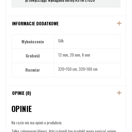
przewyższając wymagania normy ASTM C1026
INFORMACJE DODATKOWE
Silk
Wykończenie
12 mm, 20 mm, 6 mm
Grubość
320×150 cm, 320×160 cm
Rozmiar
OPINIE (0)
OPINIE
Na razie nie ma opinii o produkcie.
Tylko zalogowani klienci, którzy kupili ten produkt mogą napisać opinię.