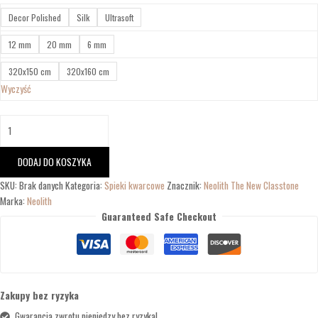
Decor Polished
Silk
Ultrasoft
12 mm
20 mm
6 mm
320x150 cm
320x160 cm
Wyczyść
DODAJ DO KOSZYKA
SKU:
Brak danych
Kategoria:
Spieki kwarcowe
Znacznik:
Neolith The New Classtone
Marka:
Neolith
Guaranteed Safe Checkout
Zakupy bez ryzyka
Gwarancja zwrotu pieniędzy bez ryzyka!