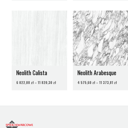
Zakres
Zakres
cen:
cen:
od
od
6
4
022,08 zł
575,60 
do
do
11
11
820,30 zł
373,81 
Neolith Calista
Neolith Arabesque
6 022,08
zł
–
11 820,30
zł
4 575,60
zł
–
11 373,81
zł