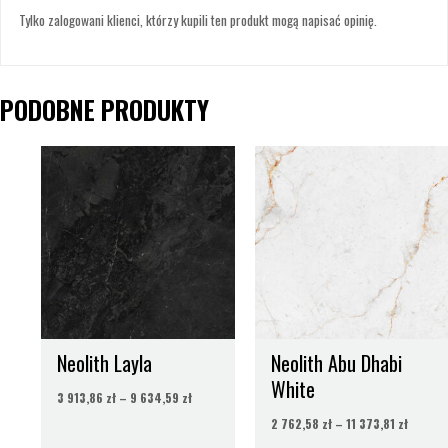
Tylko zalogowani klienci, którzy kupili ten produkt mogą napisać opinię.
PODOBNE PRODUKTY
Zakres
Zakres
cen:
cen:
od
od
3
2
913,86 zł
762,58 
do
do
9
11
634,59 zł
373,81 
Neolith Layla
Neolith Abu Dhabi
White
3 913,86
zł
–
9 634,59
zł
2 762,58
zł
–
11 373,81
zł