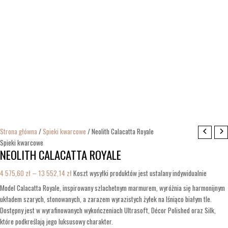
Strona główna
/
Spieki kwarcowe
/ Neolith Calacatta Royale
Spieki kwarcowe
NEOLITH CALACATTA ROYALE
4 575,60
zł
–
13 552,14
zł
Koszt wysyłki produktów jest ustalany indywidualnie
Model Calacatta Royale, inspirowany szlachetnym marmurem, wyróżnia się harmonijnym
układem szarych, stonowanych, a zarazem wyrazistych żyłek na lśniąco białym tle.
Dostępny jest w wyrafinowanych wykończeniach Ultrasoft, Décor Polished oraz Silk,
które podkreślają jego luksusowy charakter.