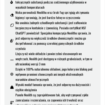
toksycznych substancji podczas codziennego użytkowania w
wysokich temperaturach
Niska porowatość Neolithu oraz brak fug sprzyjają utrzymaniu
higieny i sprawiają, że jest bardzo łatwy w czyszczeniu
Nie uwalnia żadnych szkodliwych substancji i jest całkowicie
bezpieczny w kontakcie z żywnością. Posiada certyfikat NSF
ChatGPT powiedział: Specjalna kompozycja Neolithu sprawia, że
jest odporny na większość środków chemicznych i można go
dezynfekować za pomocą szerokiej gamy silnych środków
czystośc
Lżejszy niż wiele okładzin i powierzchni stosowanych we
wnętrzach, Neolith jest dostępny w różnych grubościach, w tym w
ultracienkiej wersji 3 mm
Dzięki w 100% naturalnemu składowi, jego kolory nie blakną pod
wpływem promieni słonecznych ani innych ekstremalnych
warunków atmosferycznych
Wysoki moduł łamania sprawia, że jest odporny na duży nacisk i
ciężkie obciążenia
Panele Neolith są zaprojektowane tak, aby wytrzymywać cykle
zamrażania i rozmrażania, co zapewnia ich trwałość oraz