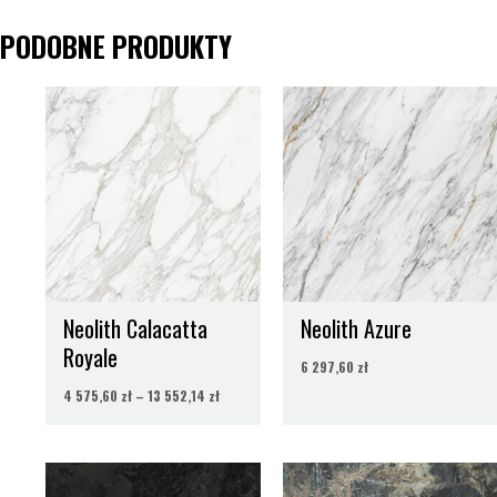
PODOBNE PRODUKTY
Zakres
cen:
od
4
575,60 zł
do
13
552,14 zł
Neolith Calacatta
Neolith Azure
Royale
6 297,60
zł
4 575,60
zł
–
13 552,14
zł
Zakres
Zakres
cen:
cen: