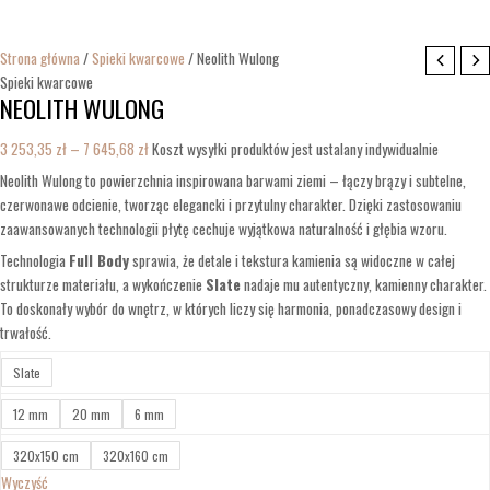
Strona główna
/
Spieki kwarcowe
/ Neolith Wulong
Spieki kwarcowe
NEOLITH WULONG
3 253,35
zł
–
7 645,68
zł
Koszt wysyłki produktów jest ustalany indywidualnie
Neolith Wulong to powierzchnia inspirowana barwami ziemi – łączy brązy i subtelne,
czerwonawe odcienie, tworząc elegancki i przytulny charakter. Dzięki zastosowaniu
zaawansowanych technologii płytę cechuje wyjątkowa naturalność i głębia wzoru.
Technologia
Full Body
sprawia, że detale i tekstura kamienia są widoczne w całej
strukturze materiału, a wykończenie
Slate
nadaje mu autentyczny, kamienny charakter.
To doskonały wybór do wnętrz, w których liczy się harmonia, ponadczasowy design i
trwałość.
Slate
12 mm
20 mm
6 mm
320x150 cm
320x160 cm
Wyczyść