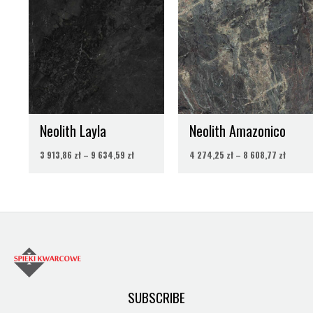
od
od
3
4
913,86 zł
274,25
do
do
9
8
634,59 zł
608,77 
Neolith Layla
Neolith Amazonico
3 913,86
zł
–
9 634,59
zł
4 274,25
zł
–
8 608,77
zł
SUBSCRIBE