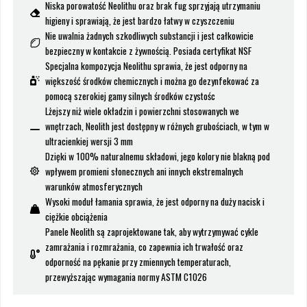
Niska porowatość Neolithu oraz brak fug sprzyjają utrzymaniu
higieny i sprawiają, że jest bardzo łatwy w czyszczeniu
Nie uwalnia żadnych szkodliwych substancji i jest całkowicie
bezpieczny w kontakcie z żywnością. Posiada certyfikat NSF
Specjalna kompozycja Neolithu sprawia, że jest odporny na
większość środków chemicznych i można go dezynfekować za
pomocą szerokiej gamy silnych środków czystośc
Lżejszy niż wiele okładzin i powierzchni stosowanych we
wnętrzach, Neolith jest dostępny w różnych grubościach, w tym w
ultracienkiej wersji 3 mm
Dzięki w 100% naturalnemu składowi, jego kolory nie blakną pod
wpływem promieni słonecznych ani innych ekstremalnych
warunków atmosferycznych
Wysoki moduł łamania sprawia, że jest odporny na duży nacisk i
ciężkie obciążenia
Panele Neolith są zaprojektowane tak, aby wytrzymywać cykle
zamrażania i rozmrażania, co zapewnia ich trwałość oraz
odporność na pękanie przy zmiennych temperaturach,
przewyższając wymagania normy ASTM C1026