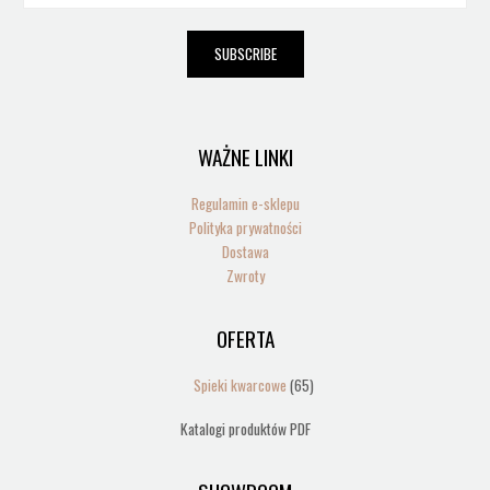
a
i
SUBSCRIBE
l
*
WAŻNE LINKI
Regulamin e-sklepu
Polityka prywatności
Dostawa
Zwroty
OFERTA
65
produktów
Spieki kwarcowe
65
Katalogi produktów PDF