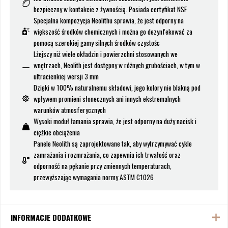
bezpieczny w kontakcie z żywnością. Posiada certyfikat NSF
Specjalna kompozycja Neolithu sprawia, że jest odporny na
większość środków chemicznych i można go dezynfekować za
pomocą szerokiej gamy silnych środków czystośc
Lżejszy niż wiele okładzin i powierzchni stosowanych we
wnętrzach, Neolith jest dostępny w różnych grubościach, w tym w
ultracienkiej wersji 3 mm
Dzięki w 100% naturalnemu składowi, jego kolory nie blakną pod
wpływem promieni słonecznych ani innych ekstremalnych
warunków atmosferycznych
Wysoki moduł łamania sprawia, że jest odporny na duży nacisk i
ciężkie obciążenia
Panele Neolith są zaprojektowane tak, aby wytrzymywać cykle
zamrażania i rozmrażania, co zapewnia ich trwałość oraz
odporność na pękanie przy zmiennych temperaturach,
przewyższając wymagania normy ASTM C1026
INFORMACJE DODATKOWE