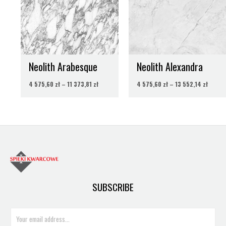
do
do
11
13
373,81 zł
552,14
Neolith Arabesque
Neolith Alexandra
4 575,60
zł
–
11 373,81
zł
4 575,60
zł
–
13 552,14
zł
SUBSCRIBE
E
m