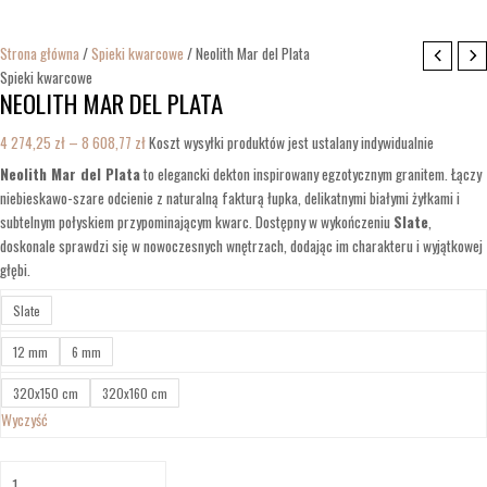
Strona główna
/
Spieki kwarcowe
/ Neolith Mar del Plata
Spieki kwarcowe
NEOLITH MAR DEL PLATA
4 274,25
zł
–
8 608,77
zł
Koszt wysyłki produktów jest ustalany indywidualnie
Neolith Mar del Plata
to elegancki dekton inspirowany egzotycznym granitem. Łączy
niebieskawo-szare odcienie z naturalną fakturą łupka, delikatnymi białymi żyłkami i
subtelnym połyskiem przypominającym kwarc. Dostępny w wykończeniu
Slate
,
doskonale sprawdzi się w nowoczesnych wnętrzach, dodając im charakteru i wyjątkowej
głębi.
Slate
12 mm
6 mm
320x150 cm
320x160 cm
Wyczyść