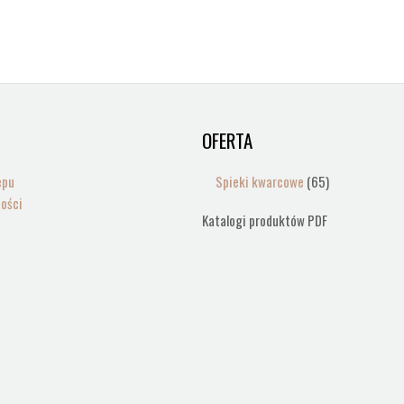
OFERTA
65
produktów
epu
Spieki kwarcowe
65
ności
Katalogi produktów PDF