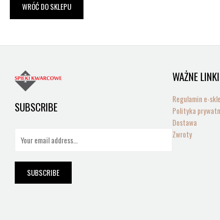
WRÓĆ DO SKLEPU
WAŻNE LINKI
Regulamin e-skl
SUBSCRIBE
Polityka prywat
Dostawa
E
Zwroty
m
a
i
SUBSCRIBE
l
*