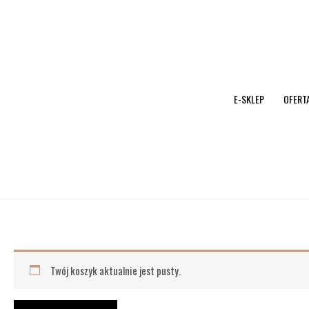
Przejdź
do
treści
E-SKLEP
OFERT
Twój koszyk aktualnie jest pusty.