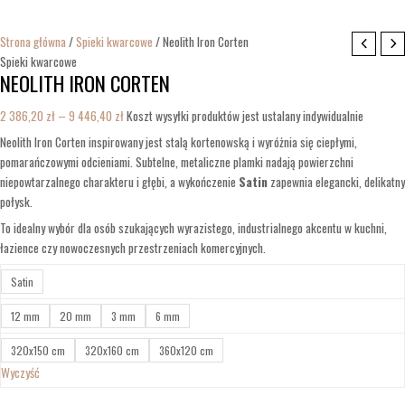
Strona główna
/
Spieki kwarcowe
/ Neolith Iron Corten
Spieki kwarcowe
NEOLITH IRON CORTEN
2 386,20
zł
–
9 446,40
zł
Koszt wysyłki produktów jest ustalany indywidualnie
Neolith Iron Corten inspirowany jest stalą kortenowską i wyróżnia się ciepłymi,
pomarańczowymi odcieniami. Subtelne, metaliczne plamki nadają powierzchni
niepowtarzalnego charakteru i głębi, a wykończenie
Satin
zapewnia elegancki, delikatny
połysk.
To idealny wybór dla osób szukających wyrazistego, industrialnego akcentu w kuchni,
łazience czy nowoczesnych przestrzeniach komercyjnych.
Satin
12 mm
20 mm
3 mm
6 mm
320x150 cm
320x160 cm
360x120 cm
Wyczyść