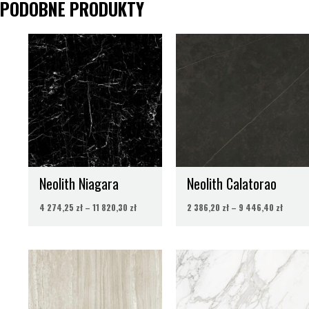
PODOBNE PRODUKTY
Zakres
Zakres
cen:
cen:
od
od
4
2
274,25 zł
386,20
do
do
11
9
820,30 zł
446,40
Neolith Niagara
Neolith Calatorao
4 274,25
zł
–
11 820,30
zł
2 386,20
zł
–
9 446,40
zł
Zakres
Zakre
cen:
cen:
od
od
2
4
603,91 zł
575,60