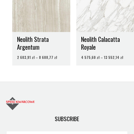
do
do
8
13
608,77 zł
552,14
Neolith Strata
Neolith Calacatta
Argentum
Royale
2 603,91
zł
–
8 608,77
zł
4 575,60
zł
–
13 552,14
zł
SUBSCRIBE
E