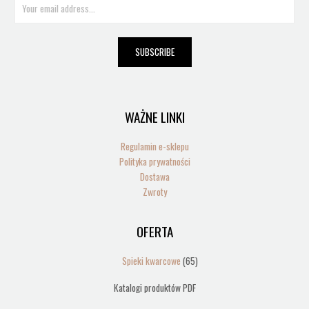
m
a
i
SUBSCRIBE
l
*
WAŻNE LINKI
Regulamin e-sklepu
Polityka prywatności
Dostawa
Zwroty
OFERTA
65
produktów
Spieki kwarcowe
65
Katalogi produktów PDF