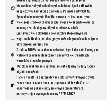
higieny i sprawiają, że jest bardzo łatwy w czyszczeniu
Nie uwalnia żadnych szkodliwych substancji i jest całkowicie
bezpieczny w kontakcie z żywnością. Posiada certyfikat NSF
Specjalna kompozycja Neolithu sprawia, że jest odporny na
większość środków chemicznych i można go dezynfekować za
pomocą szerokiej gamy silnych środków czystośc
Lżejszy niż wiele okładzin i powierzchni stosowanych we
wnętrzach, Neolith jest dostępny w różnych grubościach, w tym w
ultracienkiej wersji 3 mm
Dzięki w 100% naturalnemu składowi, jego kolory nie blakną pod
wpływem promieni słonecznych ani innych ekstremalnych
warunków atmosferycznych
Wysoki moduł łamania sprawia, że jest odporny na duży nacisk i
ciężkie obciążenia
Panele Neolith są zaprojektowane tak, aby wytrzymywać cykle
zamrażania i rozmrażania, co zapewnia ich trwałość oraz
odporność na pękanie przy zmiennych temperaturach,
przewyższając wymagania normy ASTM C1026